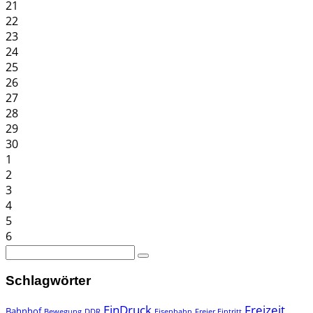
21
22
23
24
25
26
27
28
29
30
1
2
3
4
5
6
Schlagwörter
EinDruck
Freizeit
Bahnhof
Bewegung
DDR
Eisenbahn
Freier Eintritt