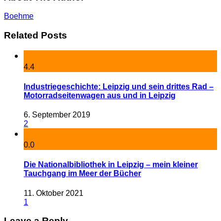
Boehme
Related Posts
4.4
Industriegeschichte: Leipzig und sein drittes Rad –
Motorradseitenwagen aus und in Leipzig
6. September 2019
2
0.0
Die Nationalbibliothek in Leipzig – mein kleiner
Tauchgang im Meer der Bücher
11. Oktober 2021
1
Leave a Reply