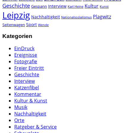
Geschichte
Kultur
Interview
Gespann
Karl Heine
Kunst
Leipzig
Plagwitz
Nachhaltigkeit
Nationalsozialismus
Sport
Seitenwagen
Wende
Kategorien
EinDruck
Ereignisse
Fotografie
Freier Eintritt
Geschichte
Interview
Katzenfibel
Kommentar
Kultur & Kunst
Musik
Nachhaltigkeit
Orte
Ratgeber & Service