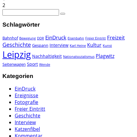
2
Schlagwörter
EinDruck
Freizeit
Bahnhof
Bewegung
DDR
Eisenbahn
Freier Eintritt
Geschichte
Kultur
Interview
Gespann
Karl Heine
Kunst
Leipzig
Plagwitz
Nachhaltigkeit
Nationalsozialismus
Sport
Seitenwagen
Wende
Kategorien
EinDruck
Ereignisse
Fotografie
Freier Eintritt
Geschichte
Interview
Katzenfibel
Kommentar