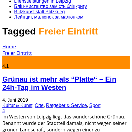
Dienstleistungen in Leipzig
Бліц-мистецтво замість бліцкригу
Blitzkunst statt Blitzkrieg
Лейпциг, малюнок за малюнком
Tagged
Freier Eintritt
Home
Freier Eintritt
4.1
Grünau ist mehr als “Platte“ – Ein
24h-Tag im Westen
4. Juni 2019
Kultur & Kunst
,
Orte
,
Ratgeber & Service
,
Sport
4
Im Westen von Leipzig liegt das wunderschöne Grünau.
Benannt wurde der Stadtteil damals, nicht wegen seiner
grünen Landschaft, sondern wegen einer zu