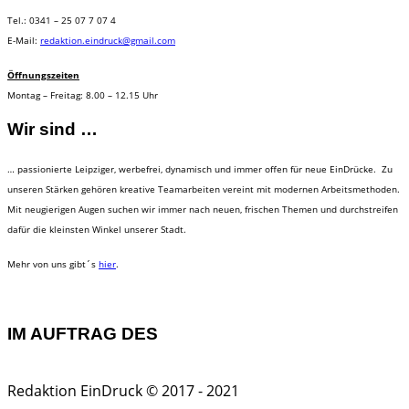
Tel.: 0341 – 25 07 7 07 4
E-Mail:
redaktion.eindruck@gmail.com
Öffnungszeiten
Montag – Freitag: 8.00 – 12.15 Uhr
Wir sind …
… passionierte Leipziger, werbefrei, dynamisch und immer offen für neue EinDrücke. Zu
unseren Stärken gehören kreative Teamarbeiten vereint mit modernen Arbeitsmethoden.
Mit neugierigen Augen suchen wir immer nach neuen, frischen Themen und durchstreifen
dafür die kleinsten Winkel unserer Stadt.
Mehr von uns gibt´s
hier
.
IM AUFTRAG DES
Redaktion EinDruck © 2017 - 2021