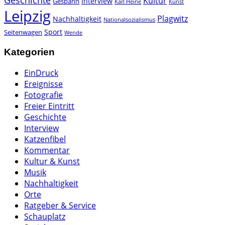
Geschichte
Kultur
Interview
Gespann
Karl Heine
Kunst
Leipzig
Plagwitz
Nachhaltigkeit
Nationalsozialismus
Sport
Seitenwagen
Wende
Kategorien
EinDruck
Ereignisse
Fotografie
Freier Eintritt
Geschichte
Interview
Katzenfibel
Kommentar
Kultur & Kunst
Musik
Nachhaltigkeit
Orte
Ratgeber & Service
Schauplatz