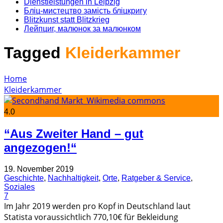
Dienstleistungen in Leipzig
Бліц-мистецтво замість бліцкригу
Blitzkunst statt Blitzkrieg
Лейпциг, малюнок за малюнком
Tagged
Kleiderkammer
Home
Kleiderkammer
4.0
“Aus Zweiter Hand – gut
angezogen!“
19. November 2019
Geschichte
,
Nachhaltigkeit
,
Orte
,
Ratgeber & Service
,
Soziales
7
Im Jahr 2019 werden pro Kopf in Deutschland laut
Statista voraussichtlich 770,10€ für Bekleidung