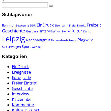
Schlagwörter
EinDruck
Freizeit
Bahnhof
Bewegung
DDR
Eisenbahn
Freier Eintritt
Geschichte
Kultur
Interview
Gespann
Karl Heine
Kunst
Leipzig
Plagwitz
Nachhaltigkeit
Nationalsozialismus
Sport
Seitenwagen
Wende
Kategorien
EinDruck
Ereignisse
Fotografie
Freier Eintritt
Geschichte
Interview
Katzenfibel
Kommentar
Kultur & Kunst